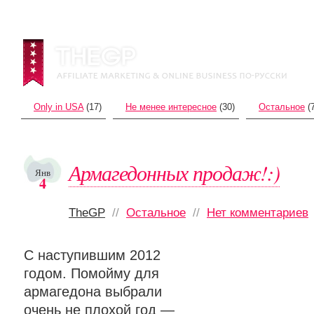
Only in USA
(17)
Не менее интересное
(30)
Остальное
(7
Армагедонных продаж!:)
Янв
4
TheGP
//
Остальное
//
Нет комментариев
C наступившим 2012
годом. Помойму для
армагедона выбрали
очень не плохой год —