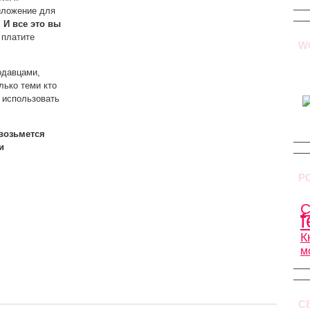
риложение для
.
И все это вы
платите
W
одавцами,
лько теми кто
 использовать
 возьмется
и
Р
C
f
К
м
С