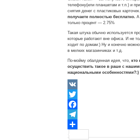
телефону(или планшетам и т.п.) и п
снятия денег с пластиковых карточек
получаете полностью бесплатно.
А 
только процент — 2.75%
Такая штука обычно используется пр
которые работают вне офиса. И не то
ходит по домам:) Ну и конечно можно
в мелких магазинчиках и т.д.
По-мойму обалденная идея, что,
кто
осуществить такое в раше с нашим
национальными особенностями?:)
VK
Twitter
Facebook
Telegram
Отправить