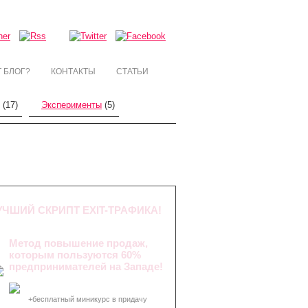
Т БЛОГ?
КОНТАКТЫ
СТАТЬИ
(17)
Эксперименты
(5)
УЧШИЙ СКРИПТ EXIT-ТРАФИКА!
Метод повышение продаж,
которым пользуются 60%
предпринимателей на Западе!
+бесплатный миникурс в придачу