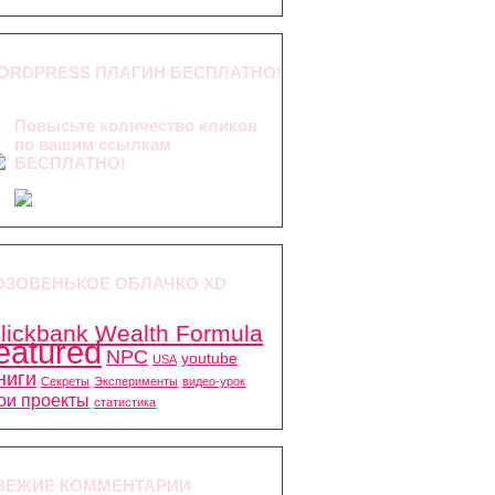
ORDPRESS ПЛАГИН БЕСПЛАТНО!
Повысьте количество кликов
по вашим ссылкам
БЕСПЛАТНО!
ОЗОВЕНЬКОЕ ОБЛАЧКО XD
lickbank Wealth Formula
eatured
NPC
youtube
USA
ниги
Секреты
Эксперименты
видео-урок
ои проекты
статистика
ВЕЖИЕ КОММЕНТАРИИ