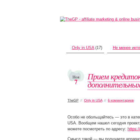
Only in USA
(17)
Не менее инт
Прием кредиток
Ноя
7
дополнительных
TheGP
//
Only in USA
//
6 комментариев
Особо
не обольщайтесь — это в катег
USA. Вообщем нашел сегодня проект,
можете посмотреть по адресу:
https:
Смысл такой — вы получаете аппарат