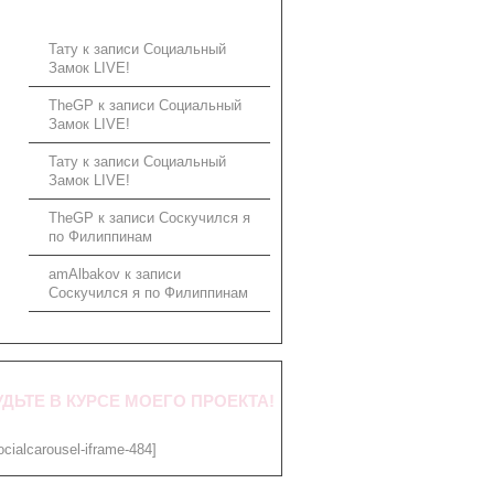
Тату
к записи
Социальный
Замок LIVE!
TheGP
к записи
Социальный
Замок LIVE!
Тату
к записи
Социальный
Замок LIVE!
TheGP
к записи
Соскучился я
по Филиппинам
amAlbakov
к записи
Соскучился я по Филиппинам
УДЬТЕ В КУРСЕ МОЕГО ПРОЕКТА!
ocialcarousel-iframe-484]