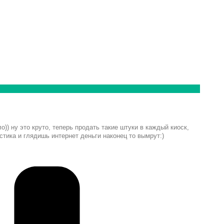
ло)) ну это круто, теперь продать такие штуки в каждый киоск,
тика и глядишь интернет деньги наконец то вымрут:)