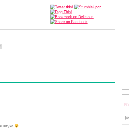
Б
[s
ая штука