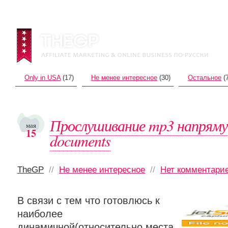
Only in USA
(17)
Не менее интересное
(30)
Остальное
(7
Прослушивание mp3 напрямую
мая
15
documents
TheGP
//
Не менее интересное
//
Нет комментари
В связи с тем что готовлюсь к
наиболее
динамичной(относительно места